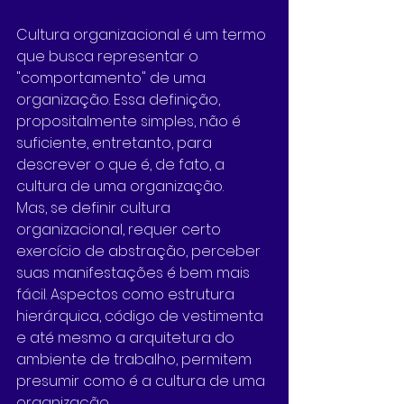
Cultura organizacional é um termo 
que busca representar o 
"comportamento" de uma 
organização. Essa definição, 
propositalmente simples, não é 
suficiente, entretanto, para 
descrever o que é, de fato, a 
cultura de uma organização.
Mas, se definir cultura 
organizacional, requer certo 
exercício de abstração, perceber 
suas manifestações é bem mais 
fácil. Aspectos como estrutura 
hierárquica, código de vestimenta 
e até mesmo a arquitetura do 
ambiente de trabalho, permitem 
presumir como é a cultura de uma 
organização.