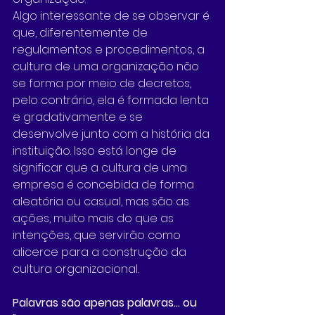
Algo interessante de se observar é 
que, diferentemente de 
regulamentos e procedimentos, a 
cultura de uma organização não 
se forma por meio de decretos, 
pelo contrário, ela é formada lenta 
e gradativamente e se 
desenvolve junto com a história da 
instituição. Isso está longe de 
significar que a cultura de uma 
empresa é concebida de forma 
aleatória ou casual, mas são as 
ações, muito mais do que as 
intenções, que servirão como 
alicerce para a construção da 
cultura organizacional.
Palavras são apenas palavras... ou 