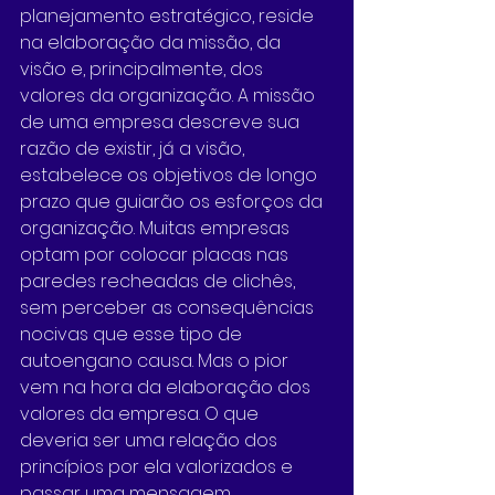
planejamento estratégico, reside 
na elaboração da missão, da 
visão e, principalmente, dos 
valores da organização. A missão 
de uma empresa descreve sua 
razão de existir, já a visão, 
estabelece os objetivos de longo 
prazo que guiarão os esforços da 
organização. Muitas empresas 
optam por colocar placas nas 
paredes recheadas de clichês, 
sem perceber as consequências 
nocivas que esse tipo de 
autoengano causa. Mas o pior 
vem na hora da elaboração dos 
valores da empresa. O que 
deveria ser uma relação dos 
princípios por ela valorizados e 
passar uma mensagem 