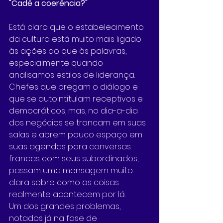
"Cadê a coerência?"
Está claro que o estabelecimento 
da cultura está muito mais ligado 
às ações do que às palavras, 
especialmente quando 
analisamos estilos de liderança. 
Chefes que pregam o diálogo e 
que se autointitulam receptivos e 
democráticos, mas, no dia-a-dia 
dos negócios se trancam em suas 
salas e abrem pouco espaço em 
suas agendas para conversas 
francas com seus subordinados, 
passam uma mensagem muito 
clara sobre como as coisas 
realmente acontecem por lá.
Um dos grandes problemas, 
notados já na fase de 