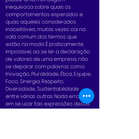
inequívoca sobre quais os 
comportamentos esperados e 
quais aqueles considerados 
inaceitáveis, muitas vezes cai na 
vala comum dos termos que 
estão na moda. É praticamente 
impossível, ao se ler a declaração 
de valores de uma empresa, não 
se deparar com palavras como 
Inovação, Pluralidade, Ética, Equipe, 
Foco, Sinergia, Respeito, 
Diversidade, Sustentabilidade 
entre várias outras. Nada errado 
em se usar tais expressões desde 
que haja coerência entre o 
discurso e a prática, entre o que é 
proposto e o que é praticado.
Se você é um gestor, dirigente ou 