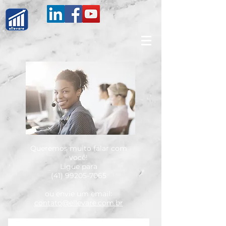
Queremos muito falar com
você!
Ligue para
(41) 99205-7065
ou envie um email:
contato@ellevare.com.br