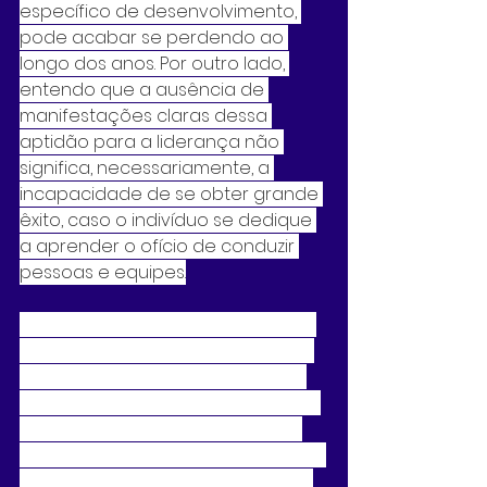
específico de desenvolvimento, 
pode acabar se perdendo ao 
longo dos anos. Por outro lado, 
entendo que a ausência de 
manifestações claras dessa 
aptidão para a liderança não 
significa, necessariamente, a 
incapacidade de se obter grande 
êxito, caso o indivíduo se dedique 
a aprender o ofício de conduzir 
pessoas e equipes.
Ainda conforme os estudiosos da 
área, existem vários tipos de líder, 
como, por exemplo, o protetor, o 
empreendedor, o mão-na-massa, 
entre outros. De modo geral, um 
líder possui todas ou a maioria das 
características citadas, em maior 