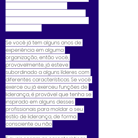
ou menor grau, e que se 
manifestam de forma diferente, 
dependendo do momento e das 
circunstâncias.
Se você já tem alguns anos de 
experiência em alguma 
organização, então você, 
provavelmente, já esteve 
subordinado a alguns líderes com 
diferentes características. Se você 
exerce ou já exerceu funções de 
liderança, é provável que tenha se 
inspirado em alguns desses 
profissionais para moldar o seu 
estilo de liderança, de forma 
consciente ou não.