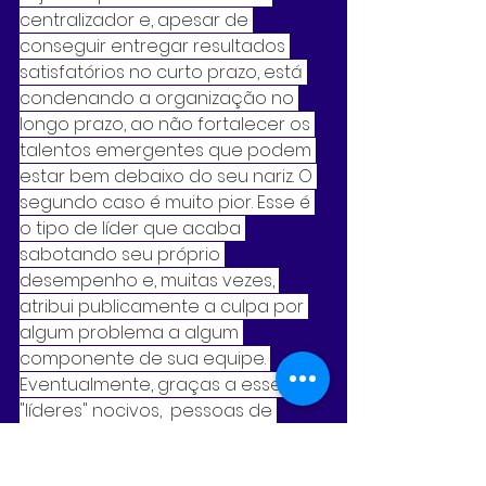
centralizador e, apesar de 
conseguir entregar resultados 
satisfatórios no curto prazo, está 
condenando a organização no 
longo prazo, ao não fortalecer os 
talentos emergentes que podem 
estar bem debaixo do seu nariz. O 
segundo caso é muito pior. Esse é 
o tipo de líder que acaba 
sabotando seu próprio 
desempenho e, muitas vezes, 
atribui publicamente a culpa por 
algum problema a algum 
componente de sua equipe. 
Eventualmente, graças a esses 
"líderes" nocivos,  pessoas de 
grande potencial são desligadas 
(ou se deligam) e o que resta é a 