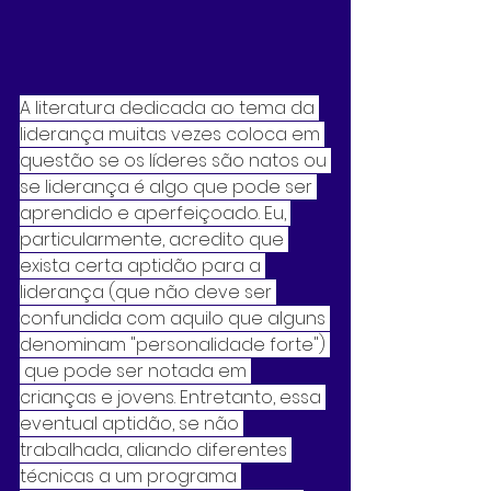
A literatura dedicada ao tema da 
liderança muitas vezes coloca em 
questão se os líderes são natos ou 
se liderança é algo que pode ser 
aprendido e aperfeiçoado. Eu, 
particularmente, acredito que 
exista certa aptidão para a 
liderança (que não deve ser 
confundida com aquilo que alguns 
denominam "personalidade forte") 
 que pode ser notada em 
crianças e jovens. Entretanto, essa 
eventual aptidão, se não 
trabalhada, aliando diferentes 
técnicas a um programa 