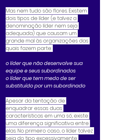
Mas nem tudo são flores. Existem 
dois tipos de líder (e talvez a 
denominação líder nem seja 
adequada) que causam um 
grande mal às organizações das 
quais fazem parte: 
o líder que não desenvolve sua 
equipe e seus subordinados
o líder que tem medo de ser 
substituído por um subordinado
Apesar da tentação de 
enquadrar essas duas 
características em uma só, existe 
uma diferença significativa entre 
elas. No primeiro caso, o líder talvez 
seja do tipo excessivamente 