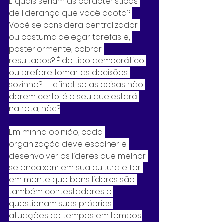
E quais seriam as características 
de liderança que você adota? 
Você se considera centralizador 
ou costuma delegar tarefas e, 
posteriormente, cobrar 
resultados? É do tipo democrático 
ou prefere tomar as decisões 
sozinho? — afinal, se as coisas não 
derem certo, é o seu que estará 
na reta, não?
Em minha opinião, cada 
organização deve escolher e 
desenvolver os líderes que melhor 
se encaixem em sua cultura e ter 
em mente que bons líderes são 
também contestadores e 
questionam suas próprias 
atuações de tempos em tempos.