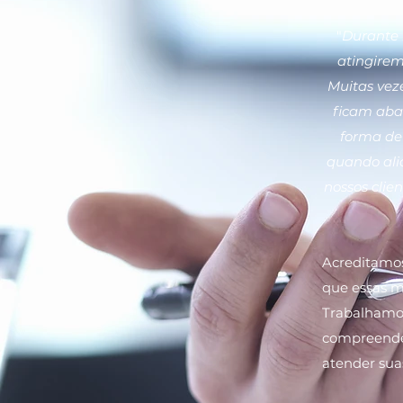
"
Durante 
atingirem
Muitas vez
ficam aba
forma de 
quando alia
nossos clie
Acreditamo
que essas m
Trabalhamos
compreender
atender sua