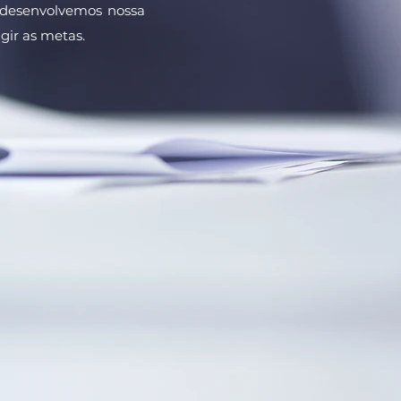
e desenvolvemos nossa
gir as metas.