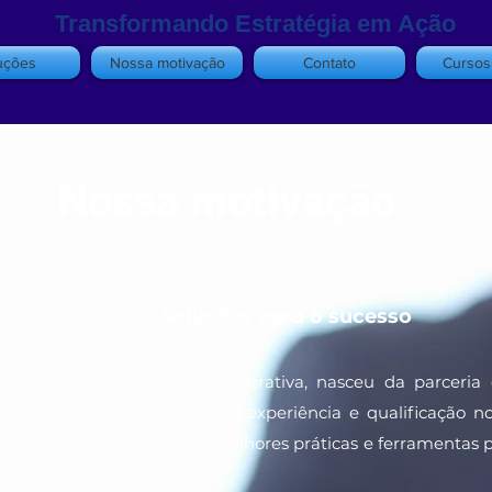
Transformando Estratégia em Ação
uções
Nossa motivação
Contato
Cursos 
Nossa motivação
Soluções para o sucesso
Consultoria e Educação Corporativa, nasceu da parceria 
 áreas de atuação com ampla experiência e qualificação 
 constante e utilizamos as melhores práticas e ferramentas 
ara sua empresa.