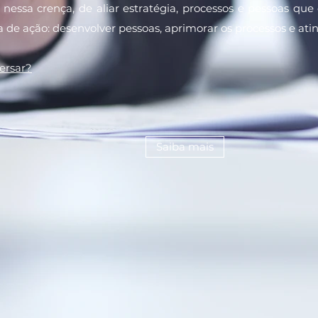
nessa crença, de aliar estratégia, processos e pessoas qu
 de ação: desenvolver pessoas, aprimorar os processos e atin
ersar?
Saiba mais