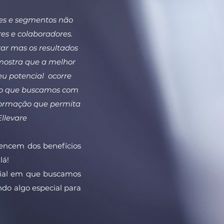
es e segmentos não
res e colaboradores.
rar mas os resultados
 mostra que a melhor
eu potencial ocorre
isso que buscamos com
sformação que permita
llevare
encem dos benefícios
lá!
cial em que buscamos
do algo especial para