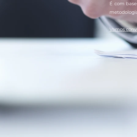
É com base 
metodologia
Vamos conv