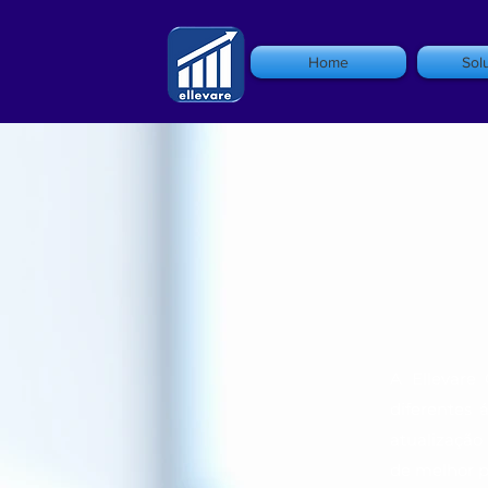
Home
Sol
A Ellevare 
diferentes
atualização
de melhor p